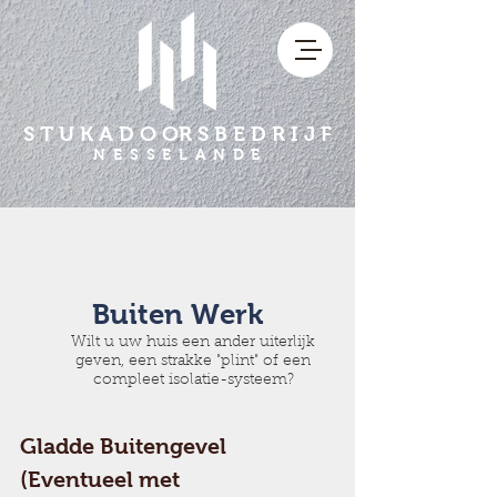
S T U K A D O OR S B E D R I J F
N E S S E L A N D E
Buiten Werk
Wilt u uw huis een ander uiterlijk
geven, een strakke "plint" of een
compleet isolatie-systeem?
Gladde Buitengevel
(Eventueel met